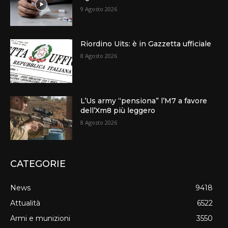
9 Agosto 2026
Riordino Uits: è in Gazzetta ufficiale
8 Agosto 2026
L’Us army “pensiona” l’M7 a favore
dell’Xm8 più leggero
8 Agosto 2026
CATEGORIE
News
9418
Attualità
6522
Armi e munizioni
3550