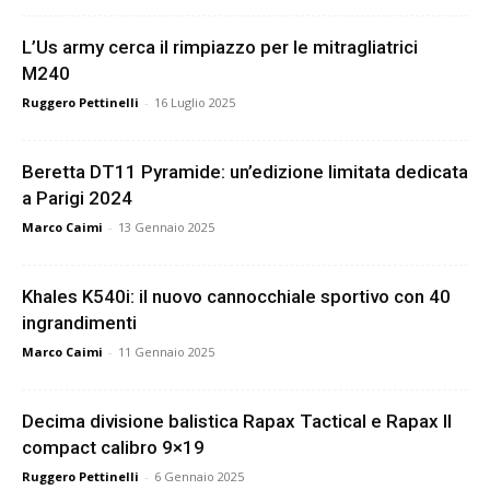
L’Us army cerca il rimpiazzo per le mitragliatrici
M240
Ruggero Pettinelli
-
16 Luglio 2025
Beretta DT11 Pyramide: un’edizione limitata dedicata
a Parigi 2024
Marco Caimi
-
13 Gennaio 2025
Khales K540i: il nuovo cannocchiale sportivo con 40
ingrandimenti
Marco Caimi
-
11 Gennaio 2025
Decima divisione balistica Rapax Tactical e Rapax II
compact calibro 9×19
Ruggero Pettinelli
-
6 Gennaio 2025