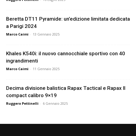
Beretta DT11 Pyramide: un’edizione limitata dedicata
a Parigi 2024
Marco Caimi
-
13 Gennaio 2025
Khales K540i: il nuovo cannocchiale sportivo con 40
ingrandimenti
Marco Caimi
-
11 Gennaio 2025
Decima divisione balistica Rapax Tactical e Rapax II
compact calibro 9×19
Ruggero Pettinelli
-
6 Gennaio 2025