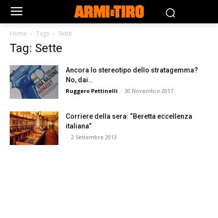
Home
Tags
Sette
Tag: Sette
Ancora lo stereotipo dello stratagemma?
No, dai…
Ruggero Pettinelli
-
30 Novembre 2017
Corriere della sera: “Beretta eccellenza
italiana”
-
2 Settembre 2013