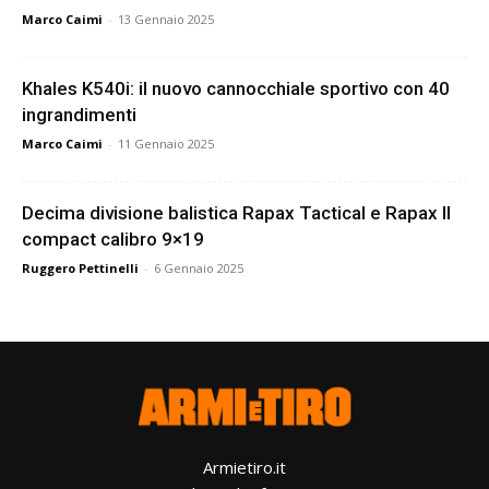
Marco Caimi
-
13 Gennaio 2025
Khales K540i: il nuovo cannocchiale sportivo con 40
ingrandimenti
Marco Caimi
-
11 Gennaio 2025
Decima divisione balistica Rapax Tactical e Rapax II
compact calibro 9×19
Ruggero Pettinelli
-
6 Gennaio 2025
Armietiro.it