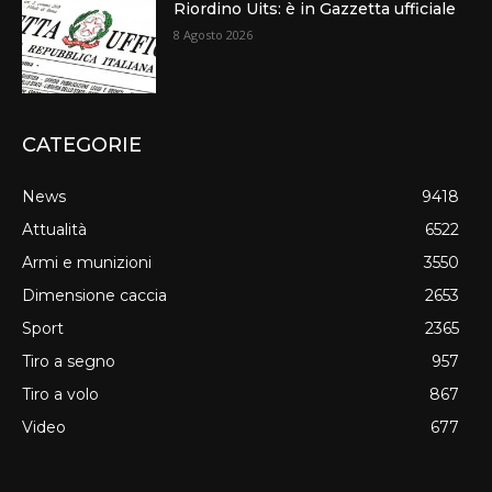
Riordino Uits: è in Gazzetta ufficiale
8 Agosto 2026
CATEGORIE
News
9418
Attualità
6522
Armi e munizioni
3550
Dimensione caccia
2653
Sport
2365
Tiro a segno
957
Tiro a volo
867
Video
677