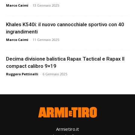
Marco Caimi
-
13 Gennaio 2025
Khales K540i: il nuovo cannocchiale sportivo con 40
ingrandimenti
Marco Caimi
-
11 Gennaio 2025
Decima divisione balistica Rapax Tactical e Rapax II
compact calibro 9×19
Ruggero Pettinelli
-
6 Gennaio 2025
Armietiro.it