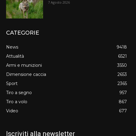
7 Agosto 2026
CATEGORIE
News
9418
Attualità
6521
Armi e munizioni
3550
Dimensione caccia
2653
Sport
2365
Tiro a segno
957
Tiro a volo
867
Video
677
Iscriviti alla newsletter