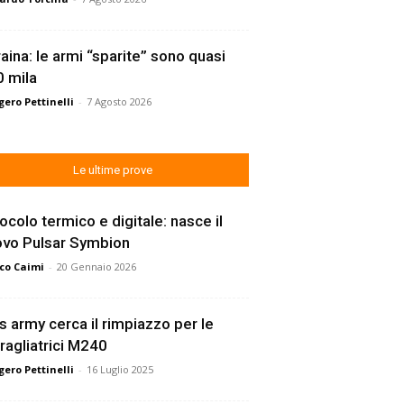
aina: le armi “sparite” sono quasi
 mila
ero Pettinelli
-
7 Agosto 2026
Le ultime prove
ocolo termico e digitale: nasce il
ovo Pulsar Symbion
co Caimi
-
20 Gennaio 2026
s army cerca il rimpiazzo per le
ragliatrici M240
ero Pettinelli
-
16 Luglio 2025