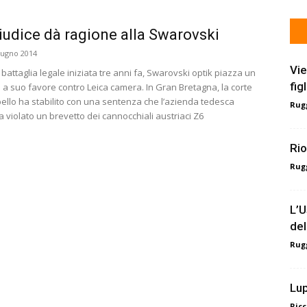
giudice dà ragione alla Swarovski
iugno 2014
Vie
 battaglia legale iniziata tre anni fa, Swarovski optik piazza un
fig
 a suo favore contro Leica camera. In Gran Bretagna, la corte
ello ha stabilito con una sentenza che l’azienda tedesca
Rugg
 violato un brevetto dei cannocchiali austriaci Z6
Rio
Rugg
L’U
del
Rugg
Lup
Ricc