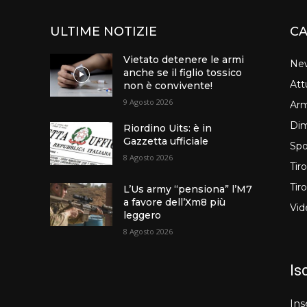
ULTIME NOTIZIE
CA
Vietato detenere le armi
Ne
anche se il figlio tossico
Att
non è convivente!
9 Agosto 2026
Arm
Dim
Riordino Uits: è in
Gazzetta ufficiale
Spo
8 Agosto 2026
Tir
Tir
L’Us army “pensiona” l’M7
a favore dell’Xm8 più
Vid
leggero
8 Agosto 2026
Is
Ins