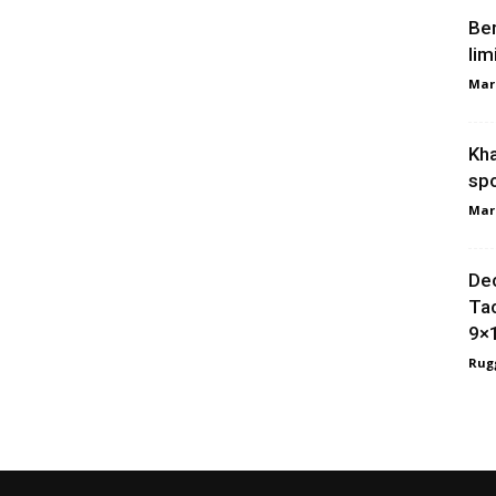
Ber
lim
Mar
Kha
spo
Mar
Dec
Tac
9×
Rugg