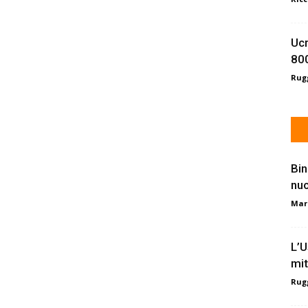
Ucr
800
Rugg
Bin
nu
Mar
L’U
mit
Rugg