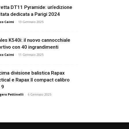
etta DT11 Pyramide: un’edizione
itata dedicata a Parigi 2024
co Caimi
-
13 Gennaio 2025
les K540i: il nuovo cannocchiale
rtivo con 40 ingrandimenti
co Caimi
-
11 Gennaio 2025
ima divisione balistica Rapax
tical e Rapax II compact calibro
19
ero Pettinelli
-
6 Gennaio 2025