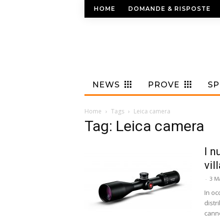
HOME
DOMANDE & RISPOSTE
NEWS
PROVE
S
Home
Tags
Leica camera
Tag: Leica camera
I n
vil
-
3 M
In oc
distr
canno