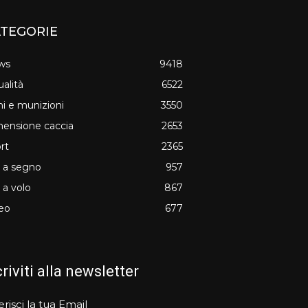
TEGORIE
ws
9418
ualità
6522
i e munizioni
3550
ensione caccia
2653
rt
2365
o a segno
957
o a volo
867
eo
677
criviti alla newsletter
erisci la tua Email