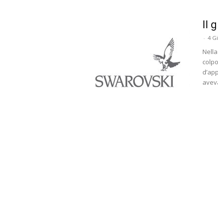
Il 
-
4 G
Nella
colpo
d’app
aveva