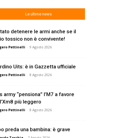
Le ultime news
tato detenere le armi anche se il
lio tossico non è convivente!
ero Pettinelli
-
9 Agosto 2026
rdino Uits: è in Gazzetta ufficiale
ero Pettinelli
-
8 Agosto 2026
s army “pensiona” l’M7 a favore
l’Xm8 più leggero
ero Pettinelli
-
8 Agosto 2026
o preda una bambina: è grave
ardo Torchia
-
7 Agosto 2026