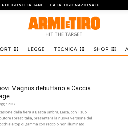
POLIGONI ITALIANI
CATALOGO NAZIONALE
HIT THE TARGET
PORT
LEGGE
TECNICA
SHOP
uovi Magnus debuttano a Caccia
lage
aggio 2017
casione della fiera a Bastia umbra, Leica, con il suo
ibutore Forest Italia, presenterà la nuova versione del
cchiale top di gamma con reticolo non illuminato