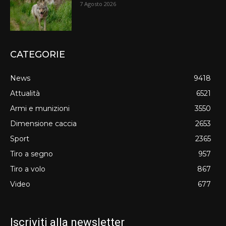
7 Agosto 2026
CATEGORIE
News
9418
Attualità
6521
Armi e munizioni
3550
Dimensione caccia
2653
Sport
2365
Tiro a segno
957
Tiro a volo
867
Video
677
Iscriviti alla newsletter