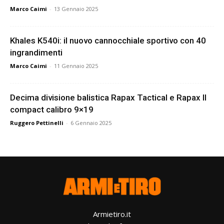
Marco Caimi
-
13 Gennaio 2025
Khales K540i: il nuovo cannocchiale sportivo con 40
ingrandimenti
Marco Caimi
-
11 Gennaio 2025
Decima divisione balistica Rapax Tactical e Rapax II
compact calibro 9×19
Ruggero Pettinelli
-
6 Gennaio 2025
Armietiro.it