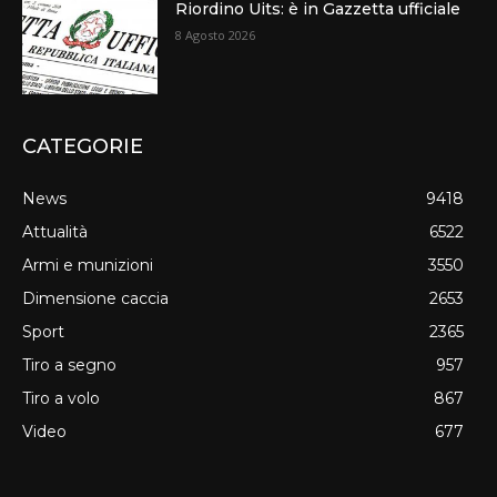
Riordino Uits: è in Gazzetta ufficiale
8 Agosto 2026
CATEGORIE
News
9418
Attualità
6522
Armi e munizioni
3550
Dimensione caccia
2653
Sport
2365
Tiro a segno
957
Tiro a volo
867
Video
677