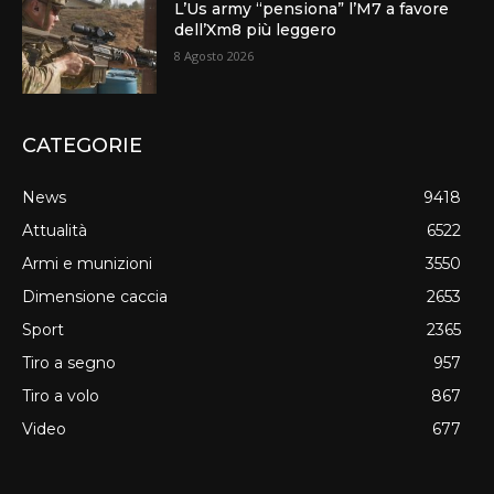
L’Us army “pensiona” l’M7 a favore
dell’Xm8 più leggero
8 Agosto 2026
CATEGORIE
News
9418
Attualità
6522
Armi e munizioni
3550
Dimensione caccia
2653
Sport
2365
Tiro a segno
957
Tiro a volo
867
Video
677