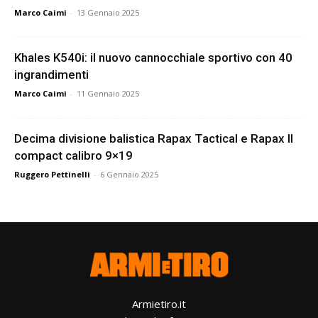
Marco Caimi
-
13 Gennaio 2025
Khales K540i: il nuovo cannocchiale sportivo con 40
ingrandimenti
Marco Caimi
-
11 Gennaio 2025
Decima divisione balistica Rapax Tactical e Rapax II
compact calibro 9×19
Ruggero Pettinelli
-
6 Gennaio 2025
Armietiro.it