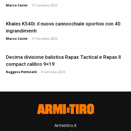
Marco Caimi
-
13 Gennaio 2025
Khales K540i: il nuovo cannocchiale sportivo con 40
ingrandimenti
Marco Caimi
-
11 Gennaio 2025
Decima divisione balistica Rapax Tactical e Rapax II
compact calibro 9×19
Ruggero Pettinelli
-
6 Gennaio 2025
Armietiro.it