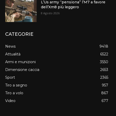
L’Us army “pensiona” l’M7 a favore
dell’Xm8 più leggero
8 Agosto 2026
CATEGORIE
News
9418
Attualità
6522
Armi e munizioni
3550
Dimensione caccia
2653
Sport
2365
Tiro a segno
957
Tiro a volo
867
Video
677