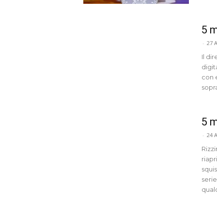
5 m
-
27 
Il di
digi
con e
sopr
5 m
-
24 
Rizz
riapr
squi
serie
qual