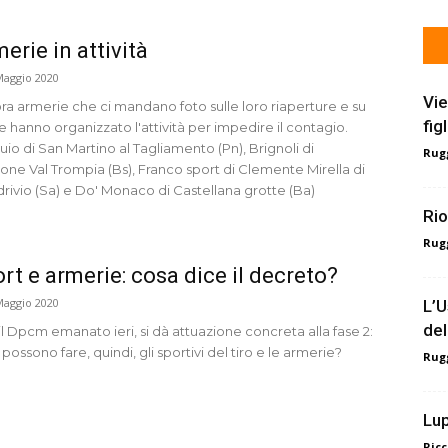
erie in attività
Maggio 2020
Vie
ra armerie che ci mandano foto sulle loro riaperture e su
fig
 hanno organizzato l'attività per impedire il contagio.
io di San Martino al Tagliamento (Pn), Brignoli di
Rugg
one Val Trompia (Bs), Franco sport di Clemente Mirella di
rivio (Sa) e Do' Monaco di Castellana grotte (Ba)
Rio
Rugg
rt e armerie: cosa dice il decreto?
Maggio 2020
L’U
del
l Dpcm emanato ieri, si dà attuazione concreta alla fase 2:
possono fare, quindi, gli sportivi del tiro e le armerie?
Rugg
Lup
Ricc