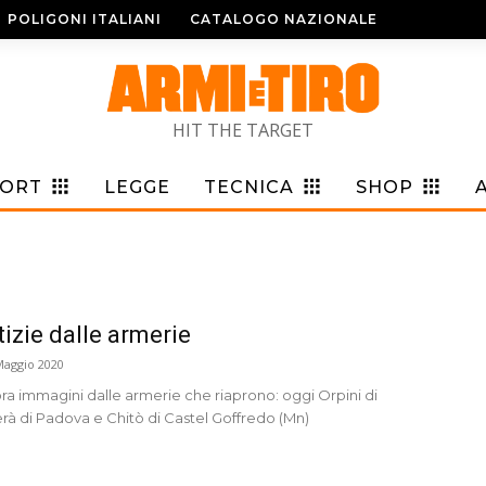
POLIGONI ITALIANI
CATALOGO NAZIONALE
HIT THE TARGET
PORT
LEGGE
TECNICA
SHOP
izie dalle armerie
Maggio 2020
ra immagini dalle armerie che riaprono: oggi Orpini di
rà di Padova e Chitò di Castel Goffredo (Mn)