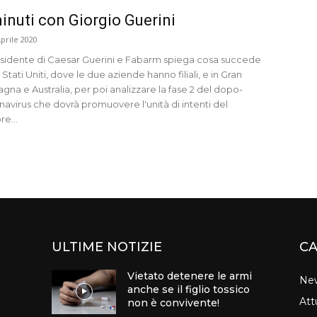
inuti con Giorgio Guerini
Aprile 2020
residente di Caesar Guerini e Fabarm spiega cosa succede
 Stati Uniti, dove le due aziende hanno filiali, e in Gran
gna e Australia, per poi analizzare la fase 2 del dopo-
navirus che dovrà promuovere l'unità di intenti del
re...
ULTIME NOTIZIE
CA
Vietato detenere le armi
Ne
anche se il figlio tossico
Att
non è convivente!