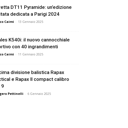
etta DT11 Pyramide: un’edizione
itata dedicata a Parigi 2024
co Caimi
-
13 Gennaio 2025
les K540i: il nuovo cannocchiale
rtivo con 40 ingrandimenti
co Caimi
-
11 Gennaio 2025
ima divisione balistica Rapax
tical e Rapax II compact calibro
19
ero Pettinelli
-
6 Gennaio 2025