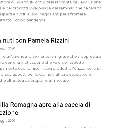
rettore di Swarovski optik Italia racconta dell'evoluzione
tale dei prodotti Swarovski e dei seminari che ha tenuto
sperti e rivolti ai suoi negozianti per affrontare
attutto il dopo pandemia
inuti con Pamela Rizzini
aggio 2020
ini è un'azienda fortemente famigliare che si appresta a
ire con una motivazione che va oltre l'aspetto
sitamente economico. Nuovi prodotti all'orizzonte, una
 di sovrapposti per le donne tiratrici e cacciatrici e
che altra idea da proporre al mercato
lia Romagna apre alla caccia di
ezione
aggio 2020