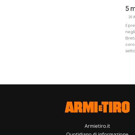
5 m
-
20 
Il p
negli
Breta
coro
setto
Armietiro.it
Quotidiano di informazione