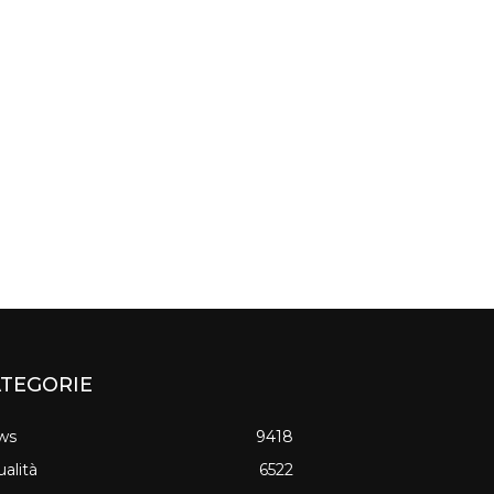
TEGORIE
ws
9418
ualità
6522