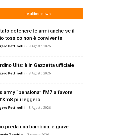
Le ultime news
tato detenere le armi anche se il
lio tossico non è convivente!
ero Pettinelli
-
9 Agosto 2026
rdino Uits: è in Gazzetta ufficiale
ero Pettinelli
-
8 Agosto 2026
s army “pensiona” l’M7 a favore
l’Xm8 più leggero
ero Pettinelli
-
8 Agosto 2026
o preda una bambina: è grave
ardo Torchia
-
7 Agosto 2026