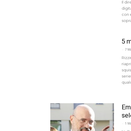
Il di
digi
con e
sopr
5 m
-
7 M
Rizz
riapr
squi
serie
qual
Emi
sel
-
1 M