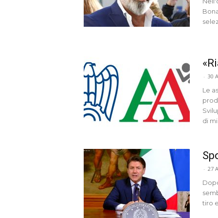
Nell'
Bonac
selez
«Ri
-
30 
Le a
produ
Svil
di m
Spo
-
27 
Dopo 
sembr
tiro 