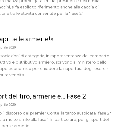
ordinanza promulgata ieri dal presidente dell'Emilia,
cini, si fa esplicito riferimento anche alla caccia di
ione tra le attività consentite per la "fase 2"
aprite le armerie!»
Aprile 2020
ssociazioni di categoria, in rappresentanza del comparto
ttivo e distributivo armiero, scrivono al ministero dello
uppo economico per chiedere la riapertura degli esercizi
inuta vendita
rt del tiro, armerie e… Fase 2
Aprile 2020
il discorso del premier Conte, la tanto auspicata "fase 2"
a molto simile alla fase 1. In particolare, per gli sport del
e per le armerie...