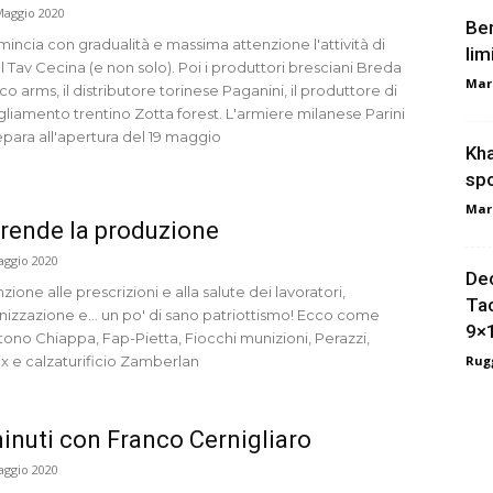
Maggio 2020
Ber
incia con gradualità e massima attenzione l'attività di
lim
al Tav Cecina (e non solo). Poi i produttori bresciani Breda
Mar
co arms, il distributore torinese Paganini, il produttore di
gliamento trentino Zotta forest. L'armiere milanese Parini
epara all'apertura del 19 maggio
Kha
spo
Mar
rende la produzione
aggio 2020
Dec
zione alle prescrizioni e alla salute dei lavoratori,
Tac
nizzazione e... un po' di sano patriottismo! Ecco come
9×
tono Chiappa, Fap-Pietta, Fiocchi munizioni, Perazzi,
ix e calzaturificio Zamberlan
Rugg
inuti con Franco Cernigliaro
aggio 2020