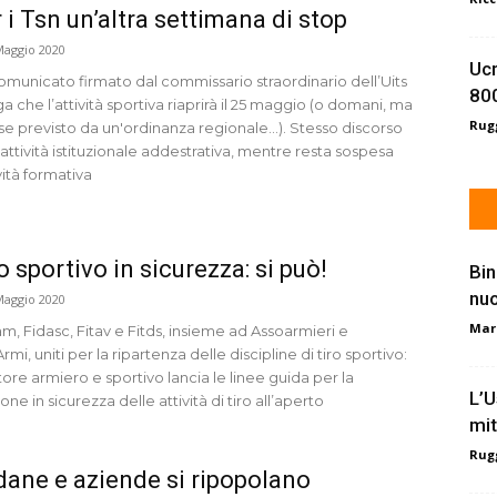
 i Tsn un’altra settimana di stop
Maggio 2020
Ucr
omunicato firmato dal commissario straordinario dell’Uits
800
a che l’attività sportiva riaprirà il 25 maggio (o domani, ma
Rugg
se previsto da un'ordinanza regionale...). Stesso discorso
’attività istituzionale addestrativa, mentre resta sospesa
ività formativa
o sportivo in sicurezza: si può!
Bin
nu
Maggio 2020
Mar
m, Fidasc, Fitav e Fitds, insieme ad Assoarmieri e
mi, uniti per la ripartenza delle discipline di tiro sportivo:
ttore armiero e sportivo lancia le linee guida per la
L’U
one in sicurezza delle attività di tiro all’aperto
mit
Rugg
ane e aziende si ripopolano