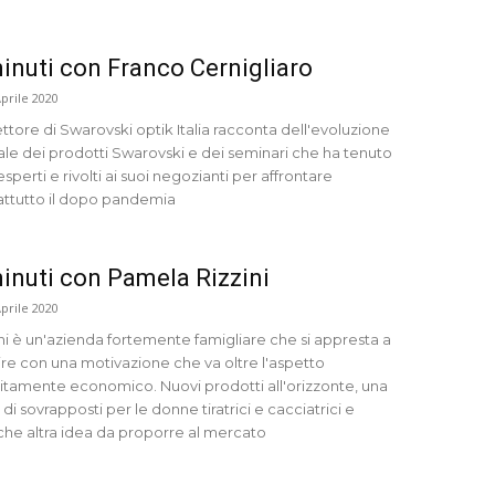
inuti con Franco Cernigliaro
Aprile 2020
rettore di Swarovski optik Italia racconta dell'evoluzione
tale dei prodotti Swarovski e dei seminari che ha tenuto
sperti e rivolti ai suoi negozianti per affrontare
attutto il dopo pandemia
inuti con Pamela Rizzini
Aprile 2020
ini è un'azienda fortemente famigliare che si appresta a
ire con una motivazione che va oltre l'aspetto
sitamente economico. Nuovi prodotti all'orizzonte, una
 di sovrapposti per le donne tiratrici e cacciatrici e
che altra idea da proporre al mercato