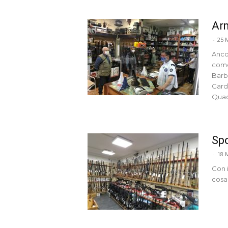
Arm
-
25 
Anco
come
Barbu
Gard
Quad
Spo
-
18 
Con i
cosa 