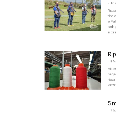
-
12 
Ricom
tiro 
e Fal
abbi
si pr
Rip
-
8 M
Atten
orga
ripar
Victr
5 m
-
7 M