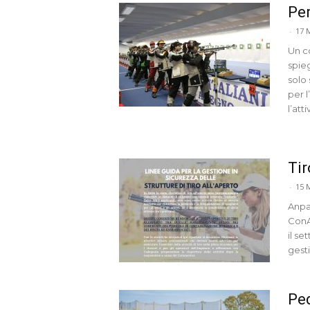
Per
-
17 
Un c
spieg
solo 
per l
l’att
Tir
-
15 
Anpa
ConAr
il se
gesti
Ped