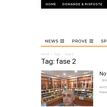
HOME
DOMANDE & RISPOSTE
NEWS
PROVE
S
Home
Tags
Fase 2
Tag: fase 2
Not
-
28 
Anco
Mase