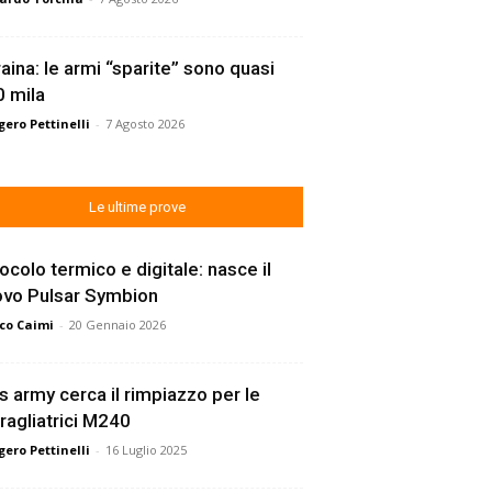
aina: le armi “sparite” sono quasi
 mila
ero Pettinelli
-
7 Agosto 2026
Le ultime prove
ocolo termico e digitale: nasce il
ovo Pulsar Symbion
co Caimi
-
20 Gennaio 2026
s army cerca il rimpiazzo per le
ragliatrici M240
ero Pettinelli
-
16 Luglio 2025