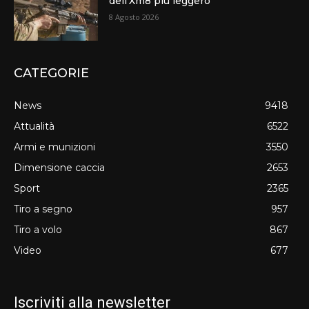
dell’Xm8 più leggero
8 Agosto 2026
CATEGORIE
News
9418
Attualità
6522
Armi e munizioni
3550
Dimensione caccia
2653
Sport
2365
Tiro a segno
957
Tiro a volo
867
Video
677
Iscriviti alla newsletter