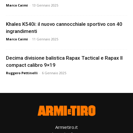
Marco Caimi
-
13 Gennaio 2025
Khales K540i: il nuovo cannocchiale sportivo con 40
ingrandimenti
Marco Caimi
-
11 Gennaio 2025
Decima divisione balistica Rapax Tactical e Rapax II
compact calibro 9×19
Ruggero Pettinelli
-
6 Gennaio 2025
Armietiro.it