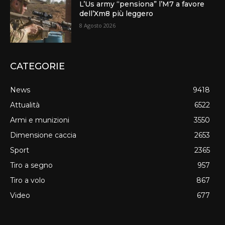
L’Us army “pensiona” l’M7 a favore
dell’Xm8 più leggero
8 Agosto 2026
CATEGORIE
News
9418
Attualità
6522
Armi e munizioni
3550
Dimensione caccia
2653
Sport
2365
Tiro a segno
957
Tiro a volo
867
Video
677