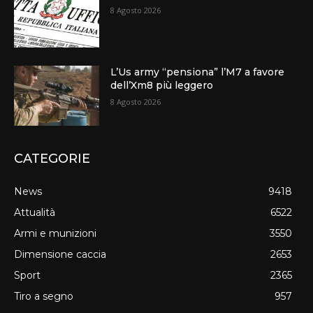
8 Agosto 2026
L’Us army “pensiona” l’M7 a favore
dell’Xm8 più leggero
8 Agosto 2026
CATEGORIE
News
9418
Attualità
6522
Armi e munizioni
3550
Dimensione caccia
2653
Sport
2365
Tiro a segno
957