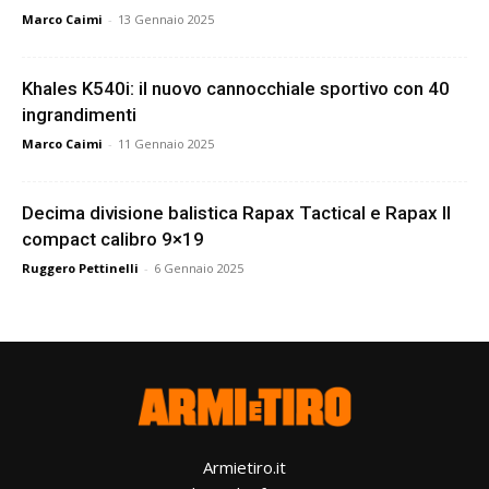
Marco Caimi
-
13 Gennaio 2025
Khales K540i: il nuovo cannocchiale sportivo con 40
ingrandimenti
Marco Caimi
-
11 Gennaio 2025
Decima divisione balistica Rapax Tactical e Rapax II
compact calibro 9×19
Ruggero Pettinelli
-
6 Gennaio 2025
Armietiro.it