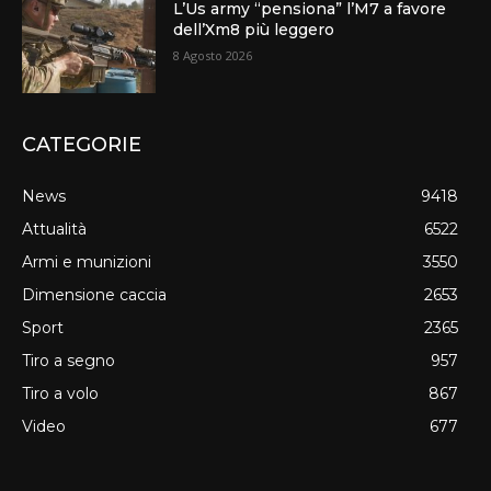
L’Us army “pensiona” l’M7 a favore
dell’Xm8 più leggero
8 Agosto 2026
CATEGORIE
News
9418
Attualità
6522
Armi e munizioni
3550
Dimensione caccia
2653
Sport
2365
Tiro a segno
957
Tiro a volo
867
Video
677