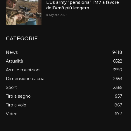
L’Us army “pensiona” l’M7 a favore
dell’Xm8 più leggero
8 Agosto 2026
CATEGORIE
News
9418
Attualità
6522
Armi e munizioni
3550
Dimensione caccia
2653
Sport
2365
Tiro a segno
957
Tiro a volo
867
Video
677