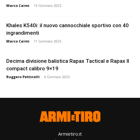
Marco Caimi
-
13 Gennaio 2025
Khales K540i: il nuovo cannocchiale sportivo con 40
ingrandimenti
Marco Caimi
-
11 Gennaio 2025
Decima divisione balistica Rapax Tactical e Rapax II
compact calibro 9×19
Ruggero Pettinelli
-
6 Gennaio 2025
Armietiro.it