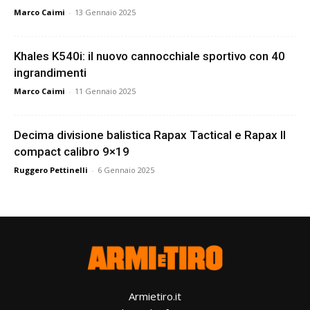
Marco Caimi
-
13 Gennaio 2025
Khales K540i: il nuovo cannocchiale sportivo con 40
ingrandimenti
Marco Caimi
-
11 Gennaio 2025
Decima divisione balistica Rapax Tactical e Rapax II
compact calibro 9×19
Ruggero Pettinelli
-
6 Gennaio 2025
Armietiro.it