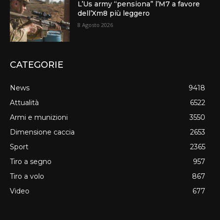
L’Us army “pensiona” l’M7 a favore
dell’Xm8 più leggero
8 Agosto 2026
CATEGORIE
News
9418
Attualità
6522
Armi e munizioni
3550
Dimensione caccia
2653
Sport
2365
Tiro a segno
957
Tiro a volo
867
Video
677