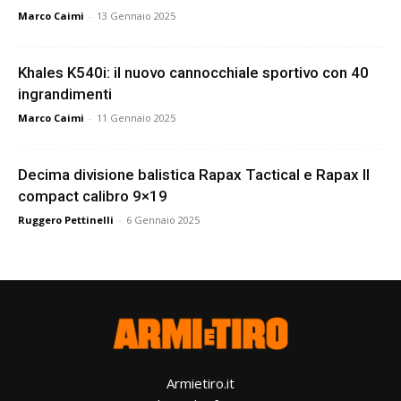
Marco Caimi
-
13 Gennaio 2025
Khales K540i: il nuovo cannocchiale sportivo con 40
ingrandimenti
Marco Caimi
-
11 Gennaio 2025
Decima divisione balistica Rapax Tactical e Rapax II
compact calibro 9×19
Ruggero Pettinelli
-
6 Gennaio 2025
Armietiro.it