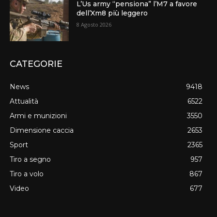
L’Us army “pensiona” l’M7 a favore
dell’Xm8 più leggero
8 Agosto 2026
CATEGORIE
News
9418
Attualità
6522
Armi e munizioni
3550
Dimensione caccia
2653
Sport
2365
Tiro a segno
957
Tiro a volo
867
Video
677