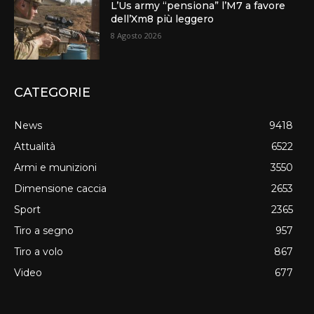
L’Us army “pensiona” l’M7 a favore
dell’Xm8 più leggero
8 Agosto 2026
CATEGORIE
News
9418
Attualità
6522
Armi e munizioni
3550
Dimensione caccia
2653
Sport
2365
Tiro a segno
957
Tiro a volo
867
Video
677