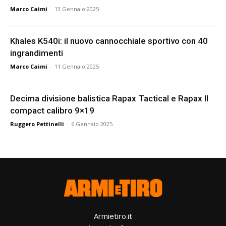
Marco Caimi
-
13 Gennaio 2025
Khales K540i: il nuovo cannocchiale sportivo con 40
ingrandimenti
Marco Caimi
-
11 Gennaio 2025
Decima divisione balistica Rapax Tactical e Rapax II
compact calibro 9×19
Ruggero Pettinelli
-
6 Gennaio 2025
Armietiro.it