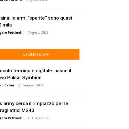
aina: le armi “sparite” sono quasi
 mila
ero Pettinelli
-
7 Agosto 2026
Le ultime prove
ocolo termico e digitale: nasce il
ovo Pulsar Symbion
co Caimi
-
20 Gennaio 2026
s army cerca il rimpiazzo per le
ragliatrici M240
ero Pettinelli
-
16 Luglio 2025