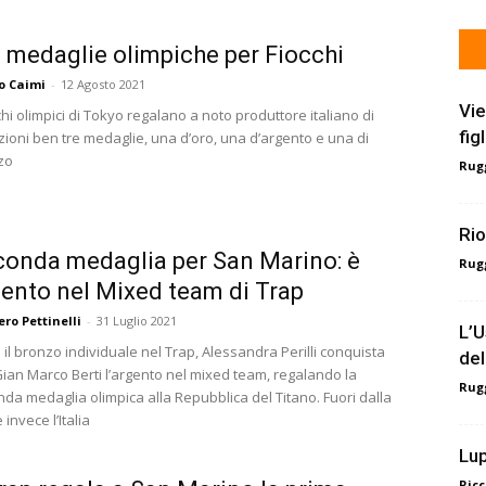
 medaglie olimpiche per Fiocchi
o Caimi
-
12 Agosto 2021
Vie
chi olimpici di Tokyo regalano a noto produttore italiano di
fig
ioni ben tre medaglie, una d’oro, una d’argento e una di
zo
Rugg
Rio
conda medaglia per San Marino: è
Rugg
ento nel Mixed team di Trap
ro Pettinelli
-
31 Luglio 2021
L’U
il bronzo individuale nel Trap, Alessandra Perilli conquista
del
ian Marco Berti l’argento nel mixed team, regalando la
Rugg
da medaglia olimpica alla Repubblica del Titano. Fuori dalla
 invece l’Italia
Lup
Ricc