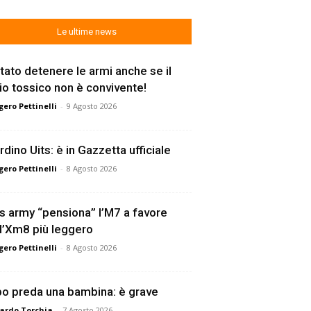
Le ultime news
tato detenere le armi anche se il
lio tossico non è convivente!
ero Pettinelli
-
9 Agosto 2026
rdino Uits: è in Gazzetta ufficiale
ero Pettinelli
-
8 Agosto 2026
s army “pensiona” l’M7 a favore
l’Xm8 più leggero
ero Pettinelli
-
8 Agosto 2026
o preda una bambina: è grave
ardo Torchia
-
7 Agosto 2026