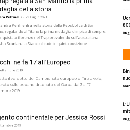
Trap regala a San Marino la prima
aglia della storia
ro Pettinelli
-
29 Luglio 2021
Ucr
800
andra Perilli entra nella storia della Repubblica di San
o, regalando al Titano la prima medaglia olimpica di sempre:
Rugg
nquistato il bronzo nel Trap prevalendo sull'australiana
sha Scanlan. La Stanco chiude in quinta posizione
cchi ne fa 17 all’Europeo
Settembre 2019
Bin
nu
esto il verdetto del Campionato europeo di Tiro a volo,
rato sulle pedane di Lonato del Garda dal 3 al 17
Mar
embre 2019
L’U
mit
ento continentale per Jessica Rossi
Rugg
ettembre 2019