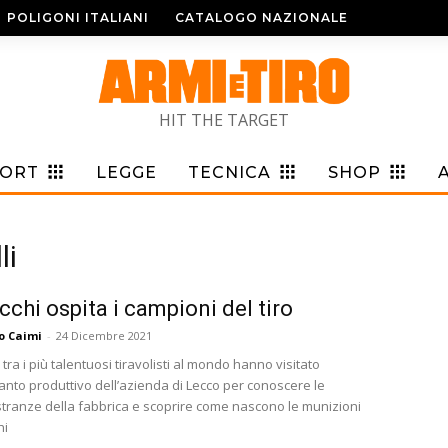
POLIGONI ITALIANI
CATALOGO NAZIONALE
HIT THE TARGET
PORT
LEGGE
TECNICA
SHOP
li
cchi ospita i campioni del tiro
o Caimi
-
24 Dicembre 2021
 tra i più talentuosi tiravolisti al mondo hanno visitato
ianto produttivo dell’azienda di Lecco per conoscere le
ranze della fabbrica e scoprire come nascono le munizioni
hi