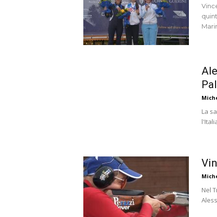
Vinc
quin
Mari
Ale
Pal
Mich
La sa
l'Ital
Vin
Mich
Nel 
Aless