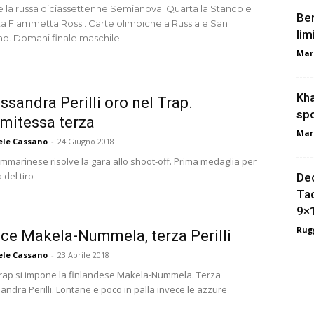
e la russa diciassettenne Semianova. Quarta la Stanco e
Ber
ta Fiammetta Rossi. Carte olimpiche a Russia e San
lim
no. Domani finale maschile
Mar
Kha
ssandra Perilli oro nel Trap.
spo
mitessa terza
Mar
ele Cassano
-
24 Giugno 2018
mmarinese risolve la gara allo shoot-off. Prima medaglia per
ia del tiro
Dec
Tac
9×
Rugg
ce Makela-Nummela, terza Perilli
ele Cassano
-
23 Aprile 2018
Trap si impone la finlandese Makela-Nummela. Terza
andra Perilli. Lontane e poco in palla invece le azzure