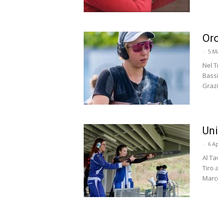
Oro
-
5 M
Nel T
Bassi
Grazi
Uni
-
6 Ap
Al Ta
Tiro 
Marco