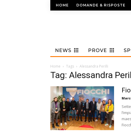
HOME
DOMANDE & RISPOSTE
NEWS
PROVE
S
Home
Tags
Alessandra Perilli
Tag: Alessandra Peril
Fio
Marc
Sette
l’imp
maest
Fiocc