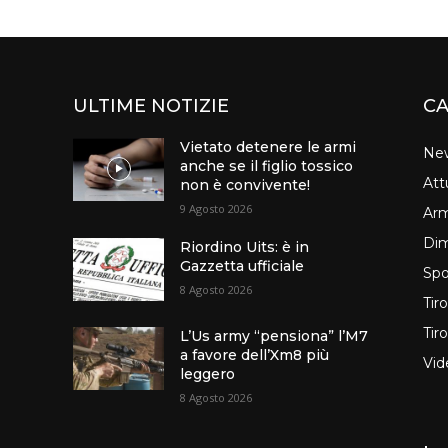
ULTIME NOTIZIE
CA
Vietato detenere le armi
Ne
anche se il figlio tossico
Att
non è convivente!
9 Agosto 2026
Arm
Dim
Riordino Uits: è in
Gazzetta ufficiale
Spo
8 Agosto 2026
Tir
Tir
L’Us army “pensiona” l’M7
a favore dell’Xm8 più
Vid
leggero
8 Agosto 2026