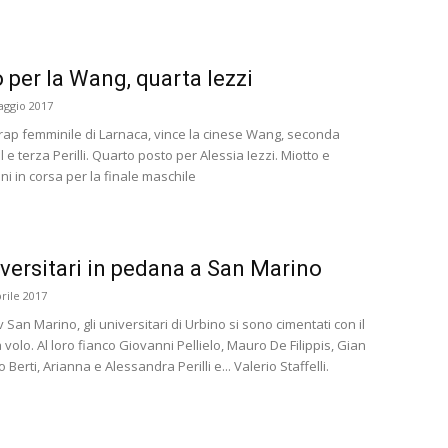
 per la Wang, quarta Iezzi
aggio 2017
rap femminile di Larnaca, vince la cinese Wang, seconda
l e terza Perilli. Quarto posto per Alessia Iezzi. Miotto e
ni in corsa per la finale maschile
versitari in pedana a San Marino
rile 2017
v San Marino, gli universitari di Urbino si sono cimentati con il
a volo. Al loro fianco Giovanni Pellielo, Mauro De Filippis, Gian
 Berti, Arianna e Alessandra Perilli e... Valerio Staffelli.