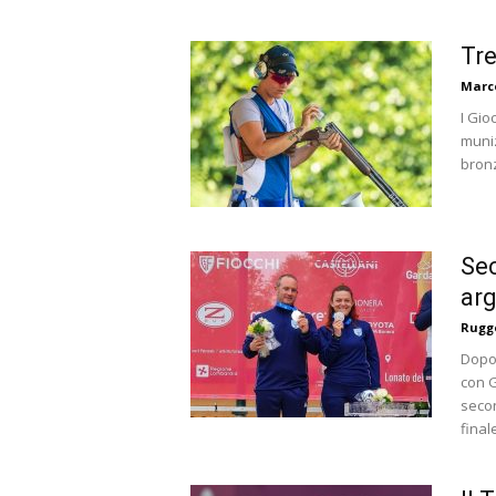
Tre
Marc
I Gio
muniz
bron
Se
arg
Rugge
Dopo 
con G
secon
finale