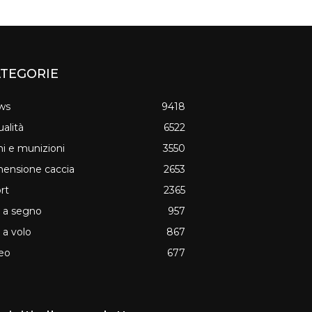
TEGORIE
ws
9418
ualità
6522
i e munizioni
3550
ensione caccia
2653
rt
2365
o a segno
957
o a volo
867
eo
677