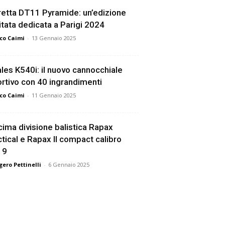
etta DT11 Pyramide: un’edizione
itata dedicata a Parigi 2024
co Caimi
-
13 Gennaio 2025
les K540i: il nuovo cannocchiale
rtivo con 40 ingrandimenti
co Caimi
-
11 Gennaio 2025
ima divisione balistica Rapax
tical e Rapax II compact calibro
19
ero Pettinelli
-
6 Gennaio 2025