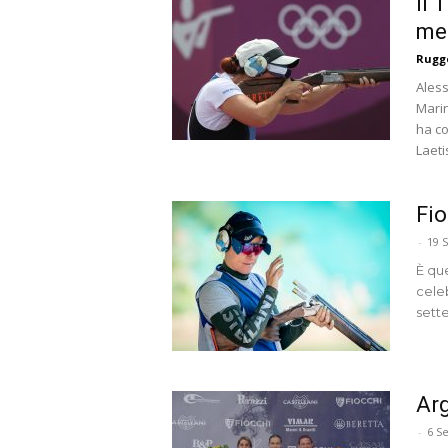
Il 
med
Rugge
Aless
Marin
ha co
Laeti
Fio
-
19 
È qu
celeb
sett
Arg
-
6 S