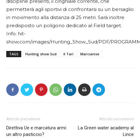
discipline presenti, il cinghiale corrente, che
permetterà agli sportivi di confrontarsi su un bersaglio
in movimento alla distanza di 25 metri. Sarà inoltre
predisposto un poligono dedicato al Field target.
Info: hit-
show.com/images/Hunting_Show_Sud/PDF/PROGRAMM
TAGS
Hunting show Sud
Il Tarì
Marcianise
Articolo precedente
Articolo successivo
Direttiva Ue e marcatura armi:
La Green water academy al
un altro pasticcio?
Lince