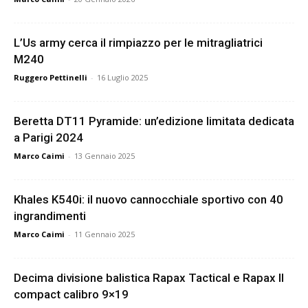
L’Us army cerca il rimpiazzo per le mitragliatrici
M240
Ruggero Pettinelli
-
16 Luglio 2025
Beretta DT11 Pyramide: un’edizione limitata dedicata
a Parigi 2024
Marco Caimi
-
13 Gennaio 2025
Khales K540i: il nuovo cannocchiale sportivo con 40
ingrandimenti
Marco Caimi
-
11 Gennaio 2025
Decima divisione balistica Rapax Tactical e Rapax II
compact calibro 9×19