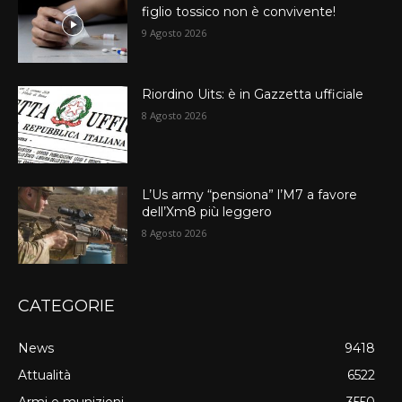
figlio tossico non è convivente!
9 Agosto 2026
Riordino Uits: è in Gazzetta ufficiale
8 Agosto 2026
L’Us army “pensiona” l’M7 a favore
dell’Xm8 più leggero
8 Agosto 2026
CATEGORIE
News
9418
Attualità
6522
Armi e munizioni
3550