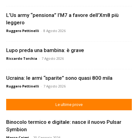
L’Us army “pensiona” l’M7 a favore dell’Xm8 più
leggero
Ruggero Pettinelli
-
8 Agosto 2026
Lupo preda una bambina: è grave
Riccardo Torchia
-
7 Agosto 2026
Ucraina: le armi “sparite” sono quasi 800 mila
Ruggero Pettinelli
-
7 Agosto 2026
Le ultime prove
Binocolo termico e digitale: nasce il nuovo Pulsar
Symbion
Marco Caimi
-
20 Gennaio 2026