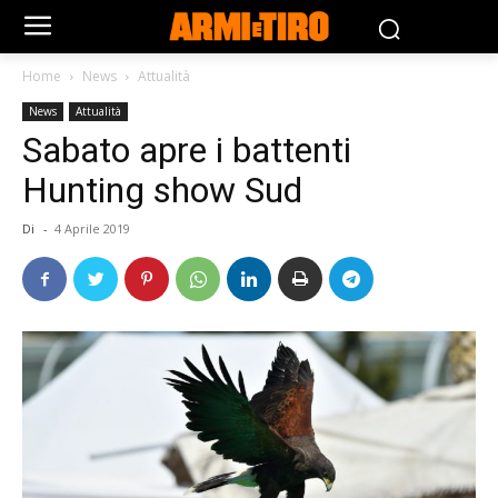
Home
News
Attualità
News
Attualità
Sabato apre i battenti
Hunting show Sud
Di
-
4 Aprile 2019