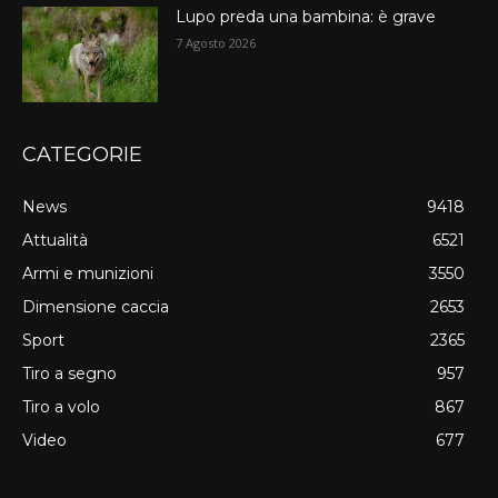
Lupo preda una bambina: è grave
7 Agosto 2026
CATEGORIE
News
9418
Attualità
6521
Armi e munizioni
3550
Dimensione caccia
2653
Sport
2365
Tiro a segno
957
Tiro a volo
867
Video
677