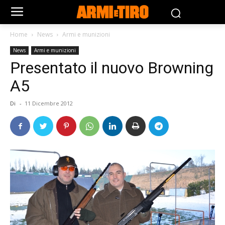
Home
News
Armi e munizioni
News
Armi e munizioni
Presentato il nuovo Browning
A5
Di
-
11 Dicembre 2012