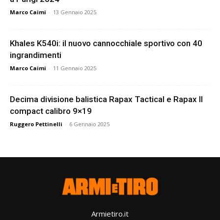
Marco Caimi
-
13 Gennaio 2025
Khales K540i: il nuovo cannocchiale sportivo con 40
ingrandimenti
Marco Caimi
-
11 Gennaio 2025
Decima divisione balistica Rapax Tactical e Rapax II
compact calibro 9×19
Ruggero Pettinelli
-
6 Gennaio 2025
Armietiro.it