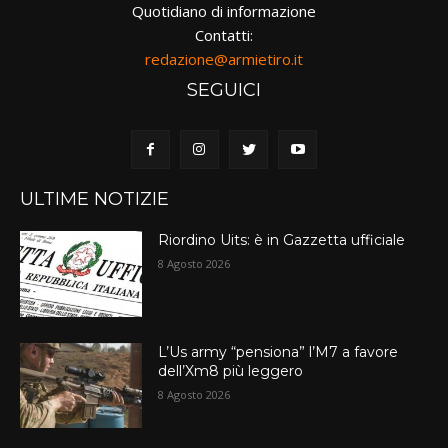
Quotidiano di informazione
Contatti:
redazione@armietiro.it
SEGUICI
ULTIME NOTIZIE
Riordino Uits: è in Gazzetta ufficiale
8 Agosto 2026
L’Us army “pensiona” l’M7 a favore
dell’Xm8 più leggero
8 Agosto 2026