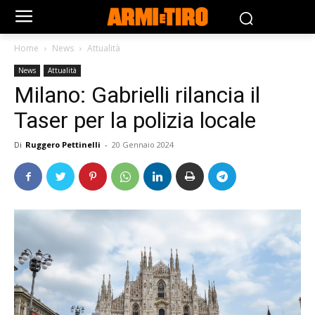
Home
News
Attualità
News
Attualità
Milano: Gabrielli rilancia il
Taser per la polizia locale
Di
Ruggero Pettinelli
-
20 Gennaio 2024