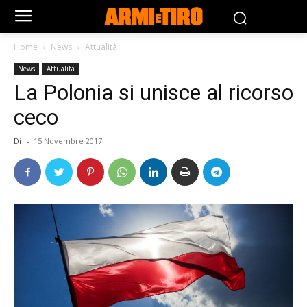
Home
News
Attualità
News
Attualità
La Polonia si unisce al ricorso
ceco
Di
-
15 Novembre 2017