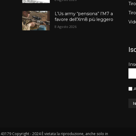
Tir
Tir
L’Us army “pensiona” l’M7 a
favore dell’Xm8 più leggero
Vid
8 Agosto 2026
Is
Ins
A
. 43179 Copyright - 2024 È vietata la riproduzione, anche solo in