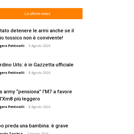
Le ultime news
tato detenere le armi anche se il
lio tossico non è convivente!
ero Pettinelli
-
9 Agosto 2026
rdino Uits: è in Gazzetta ufficiale
ero Pettinelli
-
8 Agosto 2026
s army “pensiona” l’M7 a favore
l’Xm8 più leggero
ero Pettinelli
-
8 Agosto 2026
o preda una bambina: è grave
ardo Torchia
-
7 Agosto 2026