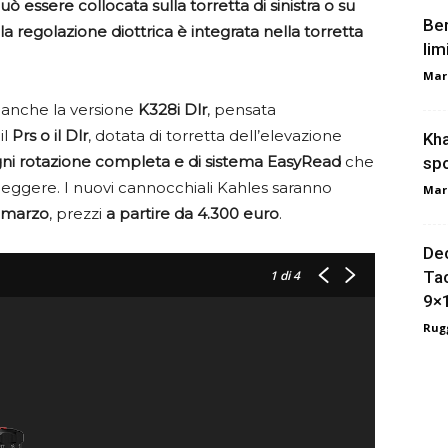
ò essere collocata sulla torretta di sinistra o su
Ber
la regolazione diottrica è integrata nella torretta
lim
Mar
 anche la versione
K328i Dlr
, pensata
il
Prs o il Dlr
, dotata di torretta dell’elevazione
Kha
gni rotazione completa e di sistema EasyRead
che
spo
a leggere. I nuovi cannocchiali Kahles saranno
Mar
 marzo
, prezzi
a partire da 4.300 euro
.
Dec
1
di 4
Tac
9×
Rugg