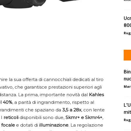
Ucr
800
Rugg
Bin
nu
ire la sua offerta di cannocchiali dedicati al tiro
Mar
tivo, che garantisce prestazioni superiori agli
 distanza. La prima, importante novità dal
Kahles
el 40%
, a parità di ingrandimento, rispetto al
L’U
ngrandimenti che spaziano da
3,5 a 28x
, con lente
mit
. I
reticoli
disponibili sono due,
Skmr+ e Skmr4+
,
Rugg
 focale
e dotati di
illuminazione
. La regolazione