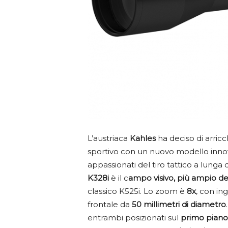
L’austriaca
Kahles
ha deciso di arricch
sportivo con un nuovo modello innova
appassionati del tiro tattico a lunga
K328i
è il c
ampo visivo, più ampio d
classico K525i. Lo zoom è
8x
, con i
frontale da
50 millimetri di diametro
entrambi posizionati sul
primo piano