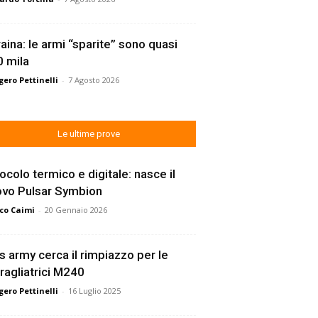
aina: le armi “sparite” sono quasi
 mila
ero Pettinelli
-
7 Agosto 2026
Le ultime prove
ocolo termico e digitale: nasce il
ovo Pulsar Symbion
co Caimi
-
20 Gennaio 2026
s army cerca il rimpiazzo per le
ragliatrici M240
ero Pettinelli
-
16 Luglio 2025