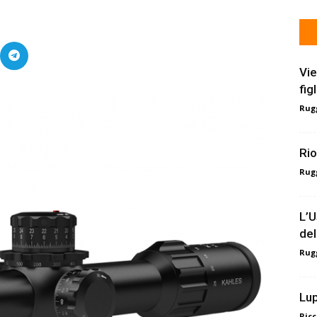
Vie
fig
Rugg
Rio
Rugg
L’U
del
Rugg
Lup
Ricc