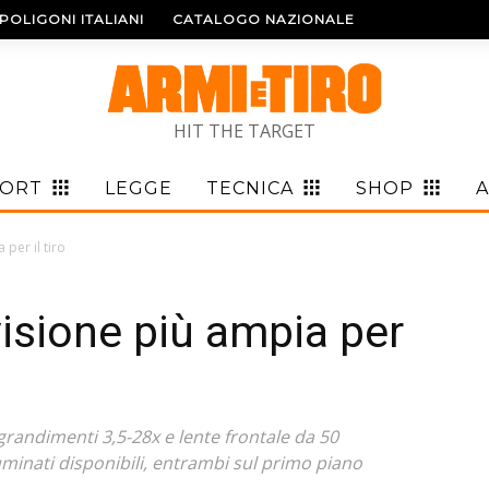
POLIGONI ITALIANI
CATALOGO NAZIONALE
HIT THE TARGET
PORT
LEGGE
TECNICA
SHOP
A
 per il tiro
visione più ampia per
randimenti 3,5-28x e lente frontale da 50
lluminati disponibili, entrambi sul primo piano