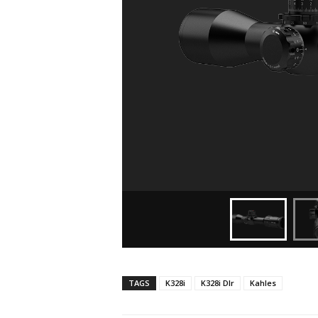
TAGS
K328i
K328i Dlr
Kahles