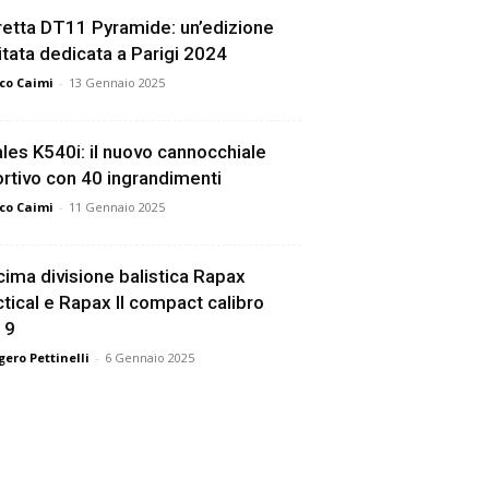
etta DT11 Pyramide: un’edizione
itata dedicata a Parigi 2024
co Caimi
-
13 Gennaio 2025
les K540i: il nuovo cannocchiale
rtivo con 40 ingrandimenti
co Caimi
-
11 Gennaio 2025
ima divisione balistica Rapax
tical e Rapax II compact calibro
19
ero Pettinelli
-
6 Gennaio 2025