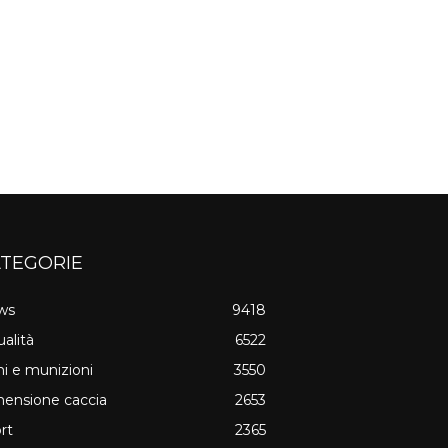
TEGORIE
ws
9418
ualità
6522
i e munizioni
3550
ensione caccia
2653
rt
2365