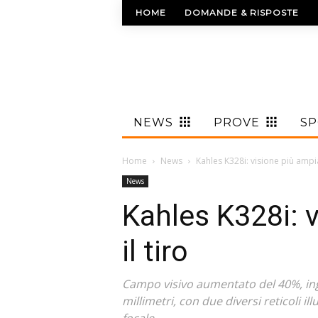
HOME
DOMANDE & RISPOSTE
NEWS
PROVE
S
Home
News
Kahles K328i: visione più ampia
News
Kahles K328i: 
il tiro
Campo visivo aumentato del 40%, ing
millimetri, con due diversi reticoli i
focale