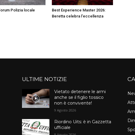
 Forum Polizia locale
Best Experience Master 2026:
Beretta celebra l’eccellenza
ULTIME NOTIZIE
CA
Vietato detenere le armi
Ne
anche se il figlio tossico
Att
non è convivente!
9 Agosto 2026
Arm
Dim
Riordino Uits: è in Gazzetta
ufficiale
Spo
8 Agosto 2026