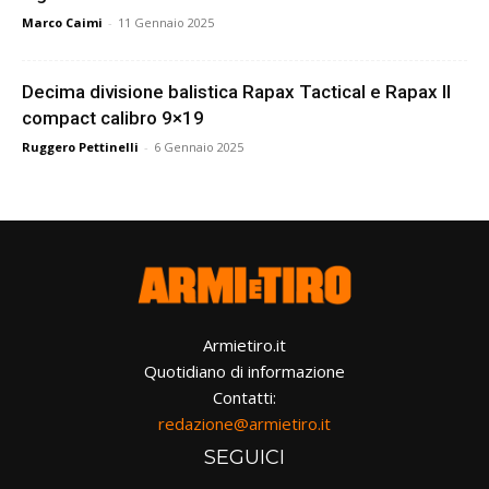
Marco Caimi
-
11 Gennaio 2025
Decima divisione balistica Rapax Tactical e Rapax II
compact calibro 9×19
Ruggero Pettinelli
-
6 Gennaio 2025
Armietiro.it
Quotidiano di informazione
Contatti:
redazione@armietiro.it
SEGUICI