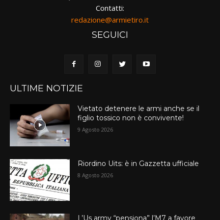
Contatti:
redazione@armietiro.it
SEGUICI
ULTIME NOTIZIE
Vietato detenere le armi anche se il
figlio tossico non è convivente!
9 Agosto 2026
Riordino Uits: è in Gazzetta ufficiale
8 Agosto 2026
L’Us army “pensiona” l’M7 a favore