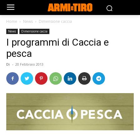
Home
News
Dimensione caccia
News
Dimensione caccia
I programmi di Caccia e
pesca
Di
-
20 Febbraio 2013