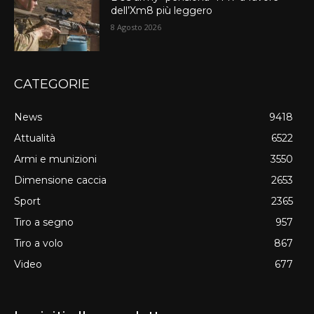
dell’Xm8 più leggero
8 Agosto 2026
CATEGORIE
News
9418
Attualità
6522
Armi e munizioni
3550
Dimensione caccia
2653
Sport
2365
Tiro a segno
957
Tiro a volo
867
Video
677