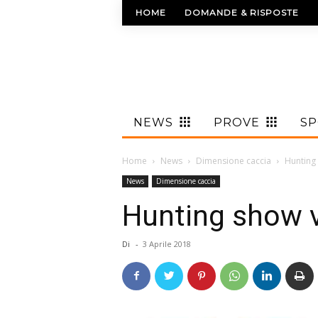
HOME
DOMANDE & RISPOSTE
NEWS
PROVE
S
Home
News
Dimensione caccia
Hunting
News
Dimensione caccia
Hunting show v
Di
-
3 Aprile 2018