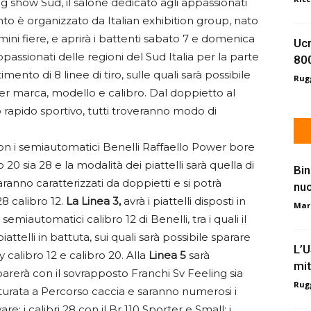
g show Sud, il salone dedicato agli appassionati
ento è organizzato da Italian exhibition group, nato
imini fiere, e aprirà i battenti sabato 7 e domenica
Ucr
appassionati delle regioni del Sud Italia per la parte
800
imento di 8 linee di tiro, sulle quali sarà possibile
Rugg
i per marca, modello e calibro. Dal doppietto al
o rapido sportivo, tutti troveranno modo di
con i semiautomatici Benelli Raffaello Power bore
o 20 sia 28 e la modalità dei piattelli sarà quella di
Bin
 saranno caratterizzati da doppietti e si potrà
nu
8 calibro 12.
La Linea 3,
avrà i piattelli disposti in
Mar
semiautomatici calibro 12 di Benelli, tra i quali il
attelli in battuta, sui quali sarà possibile sparare
L’U
 calibro 12 e calibro 20. Alla
Linea 5
sarà
mit
parerà con il sovrapposto Franchi Sv Feeling sia
Rugg
tturata a Percorso caccia e saranno numerosi i
re: i calibri 28 con il Br 110 Sporter e Small; i