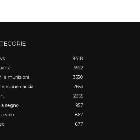
TEGORIE
ws
9418
ualità
6522
i e munizioni
3550
ensione caccia
2653
rt
2365
o a segno
957
o a volo
867
eo
677