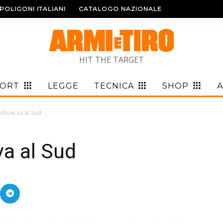
POLIGONI ITALIANI
CATALOGO NAZIONALE
HIT THE TARGET
PORT
LEGGE
TECNICA
SHOP
A
 show va al Sud
a al Sud