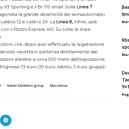
by V3 Sporting e il Br 110 small. Sulla
Linea 7
Ber
lim
tagonista la grande dinamicità dei semiautomatici
 calibro 12 e calibro 20. La
Linea 8,
infine, sarà
Mar
 con il Rizzini Express 410. Su tutte le linee
.
Kha
coloro che, dopo aver effettuato la registrazione
spo
il servizio navetta in partenza direttamente dal
Mar
azioni allestite a circa 500 metri dall’esposizione.
 d’ingresso 13 euro (10 euro ridotto, 5 euro gruppi);
Dec
Tac
d
Italian Exhibition group
Marcianise
9×
Rugg