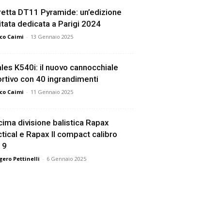
etta DT11 Pyramide: un’edizione
itata dedicata a Parigi 2024
co Caimi
-
13 Gennaio 2025
les K540i: il nuovo cannocchiale
rtivo con 40 ingrandimenti
co Caimi
-
11 Gennaio 2025
ima divisione balistica Rapax
tical e Rapax II compact calibro
19
ero Pettinelli
-
6 Gennaio 2025