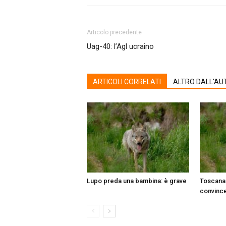
Articolo precedente
Uag-40: l’Agl ucraino
ARTICOLI CORRELATI
ALTRO DALL'AU
Lupo preda una bambina: è grave
Toscana:
convinc