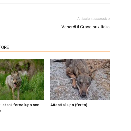
Articolo successivo
Venerdì il Grand prix Italia
TORE
 la task force lupo non
Attenti al lupo (ferito)
e