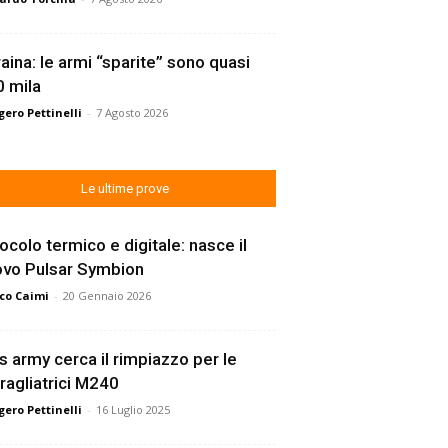
aina: le armi “sparite” sono quasi
 mila
ero Pettinelli
-
7 Agosto 2026
Le ultime prove
ocolo termico e digitale: nasce il
ovo Pulsar Symbion
co Caimi
-
20 Gennaio 2026
s army cerca il rimpiazzo per le
ragliatrici M240
ero Pettinelli
-
16 Luglio 2025