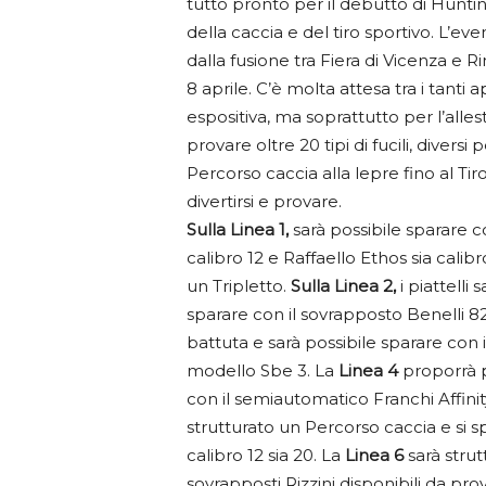
tutto pronto per il debutto di Huntin
della caccia e del tiro sportivo. L’ev
dalla fusione tra Fiera di Vicenza e R
8 aprile. C’è molta attesa tra i tanti 
espositiva, ma soprattutto per l’allest
provare oltre 20 tipi di fucili, divers
Percorso caccia alla lepre fino al Tir
divertirsi e provare.
Sulla Linea 1,
sarà possibile sparare 
calibro 12 e Raffaello Ethos sia calibr
un Tripletto.
Sulla Linea 2,
i piattelli
sparare con il sovrapposto Benelli 82
battuta e sarà possibile sparare con i 
modello Sbe 3. La
Linea 4
proporrà pi
con il semiautomatico Franchi Affinity
strutturato un Percorso caccia e si s
calibro 12 sia 20. La
Linea 6
sarà stru
sovrapposti Rizzini disponibili da prova