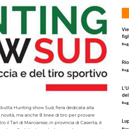
Vie
fig
Rugg
Rio
Rugg
L’U
del
Rugg
butta Hunting show Sud, fiera dedicata alla
e novità, ma anche 8 linee di tiro per provare
Lup
ro il Tarì di Marcianise, in provincia di Caserta, è
Ricc