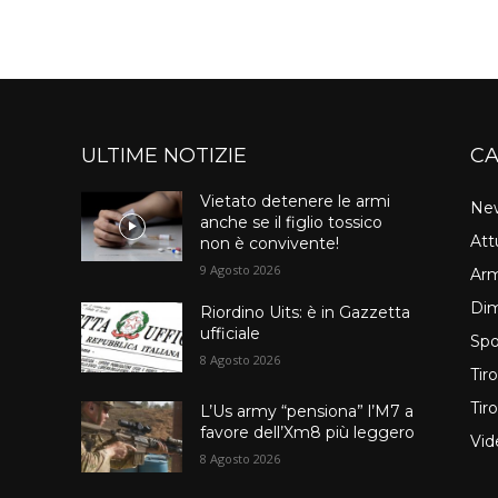
ULTIME NOTIZIE
CA
Vietato detenere le armi
Ne
anche se il figlio tossico
Att
non è convivente!
9 Agosto 2026
Arm
Dim
Riordino Uits: è in Gazzetta
ufficiale
Spo
8 Agosto 2026
Tir
Tir
L’Us army “pensiona” l’M7 a
favore dell’Xm8 più leggero
Vid
8 Agosto 2026