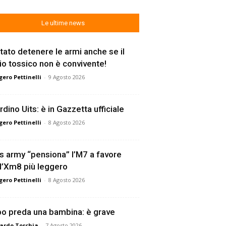
Le ultime news
tato detenere le armi anche se il
lio tossico non è convivente!
ero Pettinelli
-
9 Agosto 2026
rdino Uits: è in Gazzetta ufficiale
ero Pettinelli
-
8 Agosto 2026
s army “pensiona” l’M7 a favore
l’Xm8 più leggero
ero Pettinelli
-
8 Agosto 2026
o preda una bambina: è grave
ardo Torchia
-
7 Agosto 2026