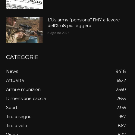
L’Us army “pensiona” l’M7 a favore
dell’Xm8 più leggero
8 Agosto 2026
CATEGORIE
News
9418
Attualità
6522
Armi e munizioni
3550
Dimensione caccia
2653
Sport
2365
Tiro a segno
957
Tiro a volo
867
Video
677