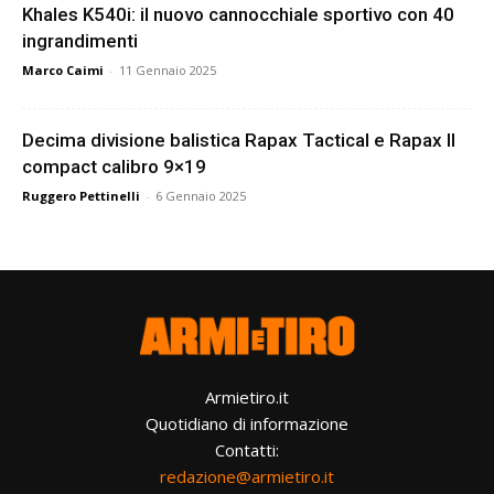
Khales K540i: il nuovo cannocchiale sportivo con 40
ingrandimenti
Marco Caimi
-
11 Gennaio 2025
Decima divisione balistica Rapax Tactical e Rapax II
compact calibro 9×19
Ruggero Pettinelli
-
6 Gennaio 2025
Armietiro.it
Quotidiano di informazione
Contatti:
redazione@armietiro.it