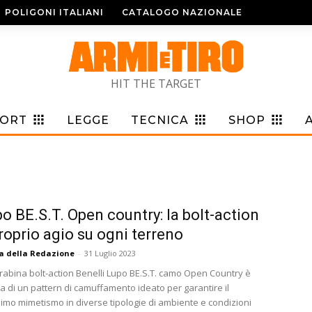
POLIGONI ITALIANI
CATALOGO NAZIONALE
HIT THE TARGET
PORT
LEGGE
TECNICA
SHOP
o BE.S.T. Open country: la bolt-action
roprio agio su ogni terreno
a della Redazione
-
31 Luglio 2023
rabina bolt-action Benelli Lupo BE.S.T. camo Open Country è
a di un pattern di camuffamento ideato per garantire il
mo mimetismo in diverse tipologie di ambiente e condizioni