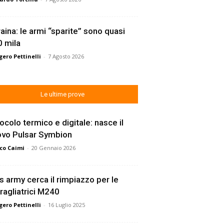
aina: le armi “sparite” sono quasi
 mila
ero Pettinelli
-
7 Agosto 2026
Le ultime prove
ocolo termico e digitale: nasce il
ovo Pulsar Symbion
co Caimi
-
20 Gennaio 2026
s army cerca il rimpiazzo per le
ragliatrici M240
ero Pettinelli
-
16 Luglio 2025