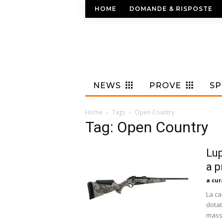
HOME
DOMANDE & RISPOSTE
NEWS
PROVE
S
Home
Tags
Open Country
Tag: Open Country
Lup
a p
a cur
La ca
dotat
massi