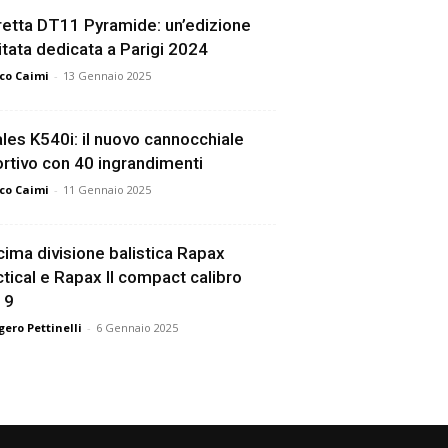
etta DT11 Pyramide: un’edizione
itata dedicata a Parigi 2024
co Caimi
-
13 Gennaio 2025
les K540i: il nuovo cannocchiale
rtivo con 40 ingrandimenti
co Caimi
-
11 Gennaio 2025
ima divisione balistica Rapax
tical e Rapax II compact calibro
19
ero Pettinelli
-
6 Gennaio 2025