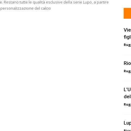
ce. Restano tutte le qualità esclusive della serie Lupo, a partire
 personalizzazione del calcio
Vie
fig
Rugg
Rio
Rugg
L’U
del
Rugg
Lup
Ricc