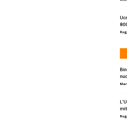
Ucr
800
Rugg
Bin
nu
Mar
L’U
mit
Rugg