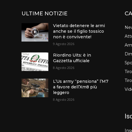
ULTIME NOTIZIE
CA
Vietato detenere le armi
Ne
anche se il figlio tossico
Att
non è convivente!
9 Agosto 2026
Arm
Dim
Riordino Uits: è in
Gazzetta ufficiale
Spo
8 Agosto 2026
Tir
Tir
L’Us army “pensiona” l’M7
a favore dell’Xm8 più
Vid
leggero
8 Agosto 2026
Is
Ins