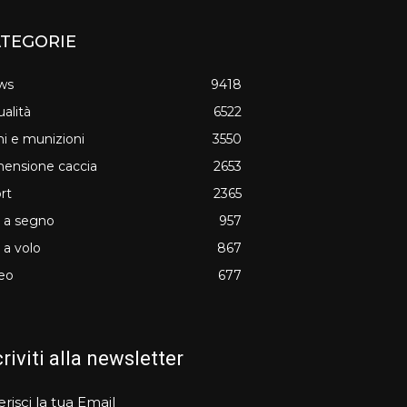
TEGORIE
ws
9418
ualità
6522
i e munizioni
3550
ensione caccia
2653
rt
2365
o a segno
957
o a volo
867
eo
677
criviti alla newsletter
erisci la tua Email