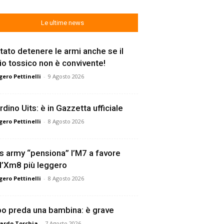
Le ultime news
tato detenere le armi anche se il
lio tossico non è convivente!
ero Pettinelli
-
9 Agosto 2026
rdino Uits: è in Gazzetta ufficiale
ero Pettinelli
-
8 Agosto 2026
s army “pensiona” l’M7 a favore
l’Xm8 più leggero
ero Pettinelli
-
8 Agosto 2026
o preda una bambina: è grave
ardo Torchia
-
7 Agosto 2026