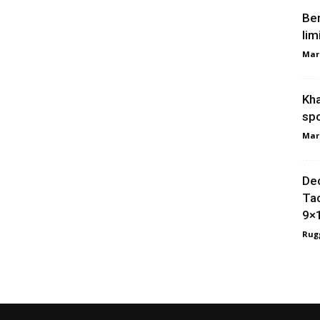
Ber
lim
Mar
Kha
spo
Mar
Dec
Tac
9×
Rugg