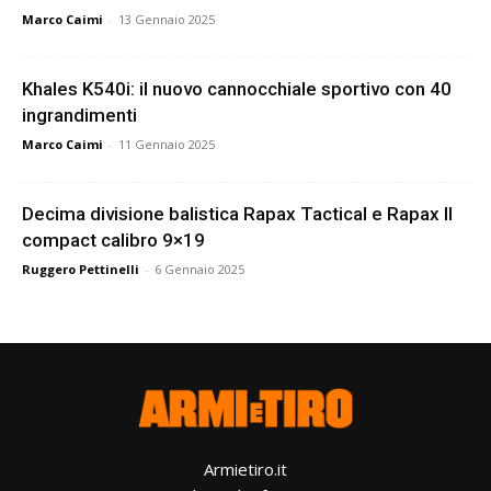
Marco Caimi
-
13 Gennaio 2025
Khales K540i: il nuovo cannocchiale sportivo con 40
ingrandimenti
Marco Caimi
-
11 Gennaio 2025
Decima divisione balistica Rapax Tactical e Rapax II
compact calibro 9×19
Ruggero Pettinelli
-
6 Gennaio 2025
Armietiro.it