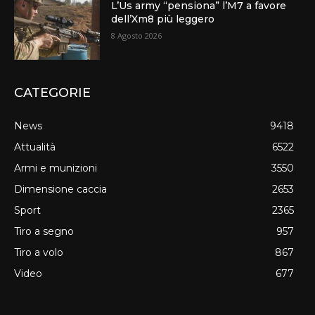
L’Us army “pensiona” l’M7 a favore
dell’Xm8 più leggero
8 Agosto 2026
CATEGORIE
News
9418
Attualità
6522
Armi e munizioni
3550
Dimensione caccia
2653
Sport
2365
Tiro a segno
957
Tiro a volo
867
Video
677