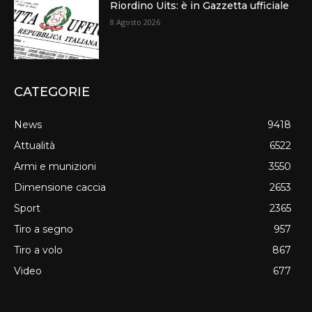
Riordino Uits: è in Gazzetta ufficiale
8 Agosto 2026
CATEGORIE
News
9418
Attualità
6522
Armi e munizioni
3550
Dimensione caccia
2653
Sport
2365
Tiro a segno
957
Tiro a volo
867
Video
677