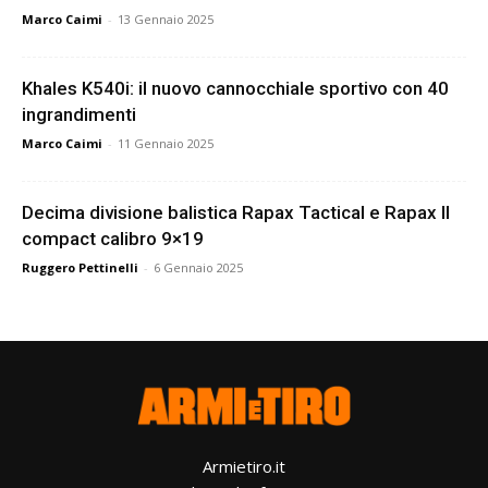
Marco Caimi
-
13 Gennaio 2025
Khales K540i: il nuovo cannocchiale sportivo con 40
ingrandimenti
Marco Caimi
-
11 Gennaio 2025
Decima divisione balistica Rapax Tactical e Rapax II
compact calibro 9×19
Ruggero Pettinelli
-
6 Gennaio 2025
Armietiro.it