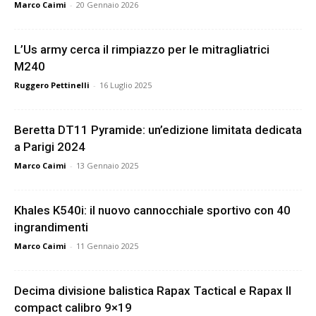
Marco Caimi
-
20 Gennaio 2026
L’Us army cerca il rimpiazzo per le mitragliatrici
M240
Ruggero Pettinelli
-
16 Luglio 2025
Beretta DT11 Pyramide: un’edizione limitata dedicata
a Parigi 2024
Marco Caimi
-
13 Gennaio 2025
Khales K540i: il nuovo cannocchiale sportivo con 40
ingrandimenti
Marco Caimi
-
11 Gennaio 2025
Decima divisione balistica Rapax Tactical e Rapax II
compact calibro 9×19