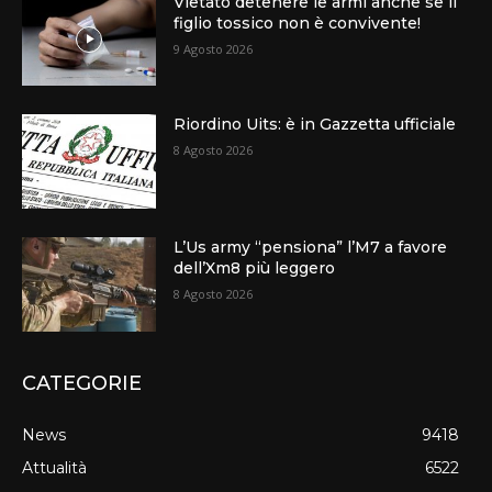
Vietato detenere le armi anche se il
figlio tossico non è convivente!
9 Agosto 2026
Riordino Uits: è in Gazzetta ufficiale
8 Agosto 2026
L’Us army “pensiona” l’M7 a favore
dell’Xm8 più leggero
8 Agosto 2026
CATEGORIE
News
9418
Attualità
6522