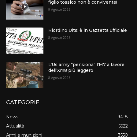
figlio tossico non è convivente!
9 Agosto 2026
Riordino Uits: è in Gazzetta ufficiale
8 Agosto 2026
L’Us army “pensiona” l’M7 a favore
dell’Xm8 più leggero
8 Agosto 2026
CATEGORIE
News
9418
Attualità
6522
Armi e munizioni
3550