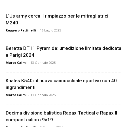
L’Us army cerca il rimpiazzo per le mitragliatrici
M240
Ruggero Pettinelli
-
16 Luglio 2025
Beretta DT11 Pyramide: un’edizione limitata dedicata
a Parigi 2024
Marco Caimi
-
13 Gennaio 2025
Khales K540i: il nuovo cannocchiale sportivo con 40
ingrandimenti
Marco Caimi
-
11 Gennaio 2025
Decima divisione balistica Rapax Tactical e Rapax II
compact calibro 9×19