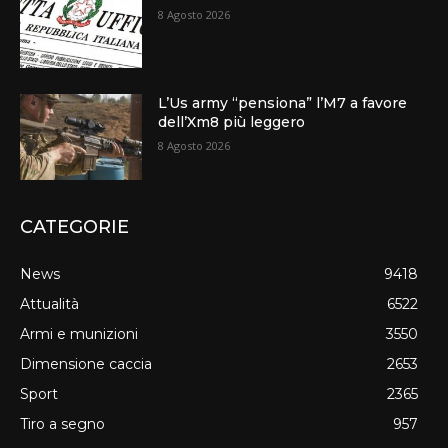
8 Agosto 2026
L’Us army “pensiona” l’M7 a favore
dell’Xm8 più leggero
8 Agosto 2026
CATEGORIE
News
9418
Attualità
6522
Armi e munizioni
3550
Dimensione caccia
2653
Sport
2365
Tiro a segno
957