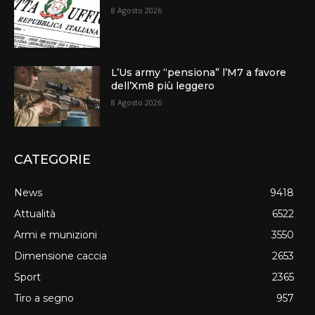
8 Agosto 2026
L’Us army “pensiona” l’M7 a favore
dell’Xm8 più leggero
8 Agosto 2026
CATEGORIE
News
9418
Attualità
6522
Armi e munizioni
3550
Dimensione caccia
2653
Sport
2365
Tiro a segno
957