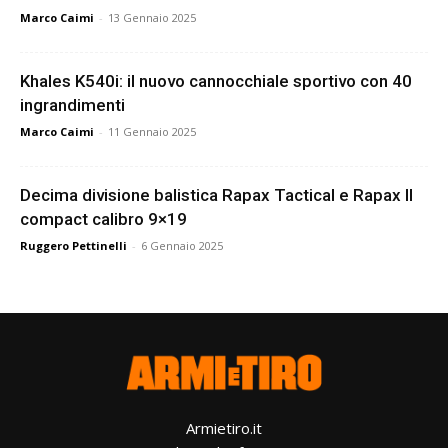
Marco Caimi
-
13 Gennaio 2025
Khales K540i: il nuovo cannocchiale sportivo con 40
ingrandimenti
Marco Caimi
-
11 Gennaio 2025
Decima divisione balistica Rapax Tactical e Rapax II
compact calibro 9×19
Ruggero Pettinelli
-
6 Gennaio 2025
Armietiro.it