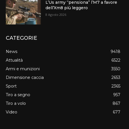
L’Us army “pensiona” l’M7 a favore
dell’Xm8 più leggero
8 Agosto 2026
CATEGORIE
News
9418
Attualità
6522
Armi e munizioni
3550
Dimensione caccia
2653
Sport
2365
Tiro a segno
957
Tiro a volo
867
Video
677