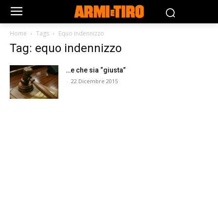
Home
Tags
Equo indennizzo
Tag: equo indennizzo
…e che sia “giusta”
-
22 Dicembre 2015