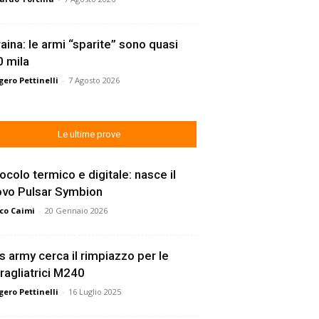
aina: le armi “sparite” sono quasi
 mila
ero Pettinelli
-
7 Agosto 2026
Le ultime prove
ocolo termico e digitale: nasce il
ovo Pulsar Symbion
co Caimi
-
20 Gennaio 2026
s army cerca il rimpiazzo per le
ragliatrici M240
ero Pettinelli
-
16 Luglio 2025