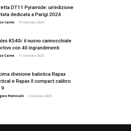
etta DT11 Pyramide: un’edizione
itata dedicata a Parigi 2024
co Caimi
-
13 Gennaio 2025
les K540i: il nuovo cannocchiale
rtivo con 40 ingrandimenti
co Caimi
-
11 Gennaio 2025
ima divisione balistica Rapax
tical e Rapax II compact calibro
19
ero Pettinelli
-
6 Gennaio 2025