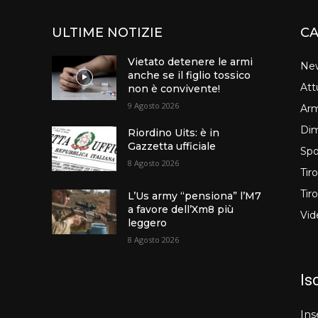
ULTIME NOTIZIE
CA
Vietato detenere le armi
Ne
anche se il figlio tossico
Att
non è convivente!
9 Agosto 2026
Arm
Dim
Riordino Uits: è in
Gazzetta ufficiale
Spo
8 Agosto 2026
Tir
Tir
L’Us army “pensiona” l’M7
a favore dell’Xm8 più
Vid
leggero
8 Agosto 2026
Is
Ins