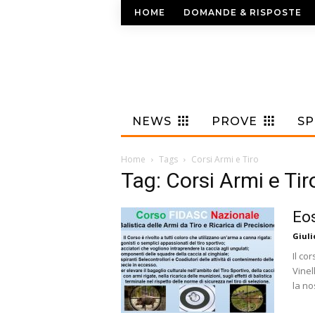
HOME
DOMANDE & RISPOSTE
NEWS
PROVE
S
Home
Tags
Corsi Armi e Tiro
Tag: Corsi Armi e Tir
Eos
Giuli
Il co
Vinel
la no