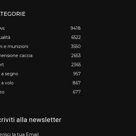
TEGORIE
ws
9418
ualità
6522
i e munizioni
3550
ensione caccia
2653
rt
2365
o a segno
957
o a volo
867
eo
677
criviti alla newsletter
erisci la tua Email