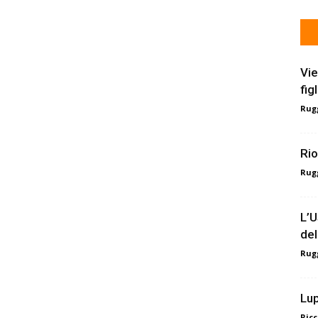
Vie
fig
Rugg
Rio
Rugg
L’U
del
Rugg
Lup
Ricc