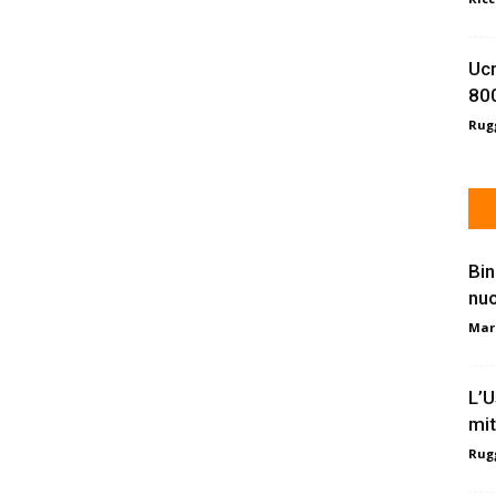
Ucr
800
Rugg
Bin
nu
Mar
L’U
mit
Rugg