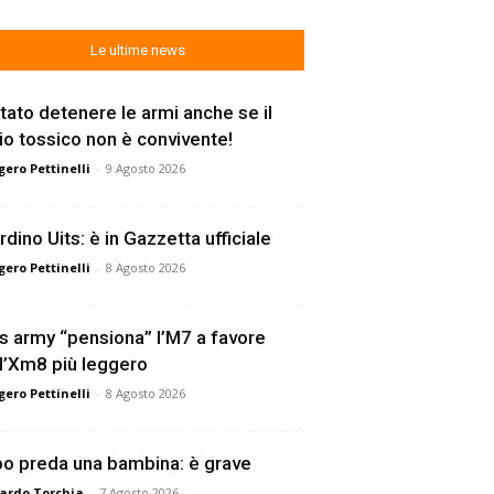
Le ultime news
tato detenere le armi anche se il
lio tossico non è convivente!
ero Pettinelli
-
9 Agosto 2026
rdino Uits: è in Gazzetta ufficiale
ero Pettinelli
-
8 Agosto 2026
s army “pensiona” l’M7 a favore
l’Xm8 più leggero
ero Pettinelli
-
8 Agosto 2026
o preda una bambina: è grave
ardo Torchia
-
7 Agosto 2026