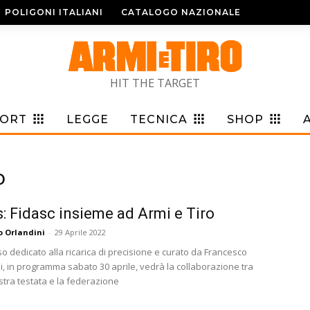
POLIGONI ITALIANI
CATALOGO NAZIONALE
HIT THE TARGET
PORT
LEGGE
TECNICA
SHOP
o
: Fidasc insieme ad Armi e Tiro
o Orlandini
-
29 Aprile 2022
rso dedicato alla ricarica di precisione e curato da Francesco
li, in programma sabato 30 aprile, vedrà la collaborazione tra
stra testata e la federazione