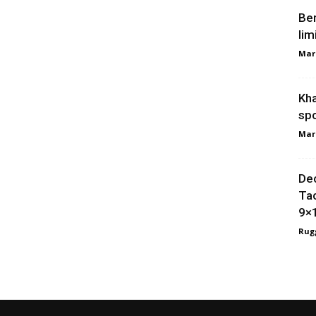
Ber
lim
Mar
Kha
spo
Mar
Dec
Tac
9×
Rugg