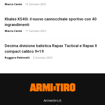
Marco Caimi
-
13 Gennaio 2025
Khales K540i: il nuovo cannocchiale sportivo con 40
ingrandimenti
Marco Caimi
-
11 Gennaio 2025
Decima divisione balistica Rapax Tactical e Rapax II
compact calibro 9×19
Ruggero Pettinelli
-
6 Gennaio 2025
Armietiro.it