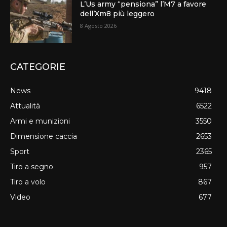
L’Us army “pensiona” l’M7 a favore
dell’Xm8 più leggero
8 Agosto 2026
CATEGORIE
News
9418
Attualità
6522
Armi e munizioni
3550
Dimensione caccia
2653
Sport
2365
Tiro a segno
957
Tiro a volo
867
Video
677